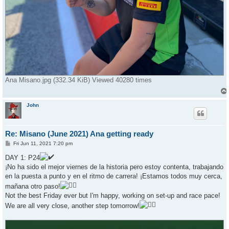
Ana Misano.jpg (332.34 KiB) Viewed 40280 times
John
Re: Misano (June 2021) Ana getting ready
P
Fri Jun 11, 2021 7:20 pm
o
s
DAY 1: P24
t
¡No ha sido el mejor viernes de la historia pero estoy contenta, trabajando
en la puesta a punto y en el ritmo de carrera! ¡Estamos todos muy cerca,
mañana otro paso!
Not the best Friday ever but I'm happy, working on set-up and race pace!
We are all very close, another step tomorrow!