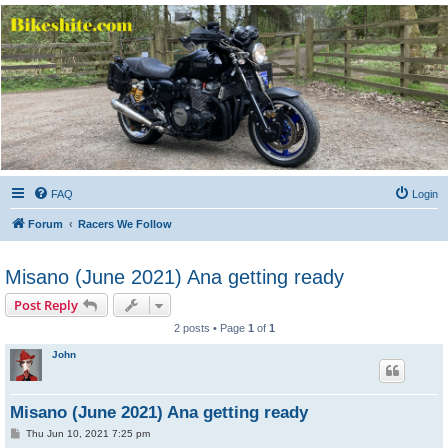
Bikeshite.com
Talking endless Shite about Bikes ......
FAQ
Login
Forum
Racers We Follow
Misano (June 2021) Ana getting ready
Post Reply
2 posts • Page
1
of
1
John
Misano (June 2021) Ana getting ready
P
Thu Jun 10, 2021 7:25 pm
o