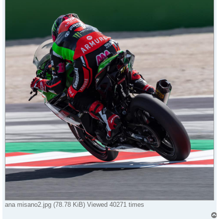
ana misano2.jpg (78.78 KiB) Viewed 40271 times